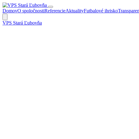
Domov
O spoločnosti
Referencie
Aktuality
Futbalové ihrisko
Transpare
VPS Stará Ľubovňa