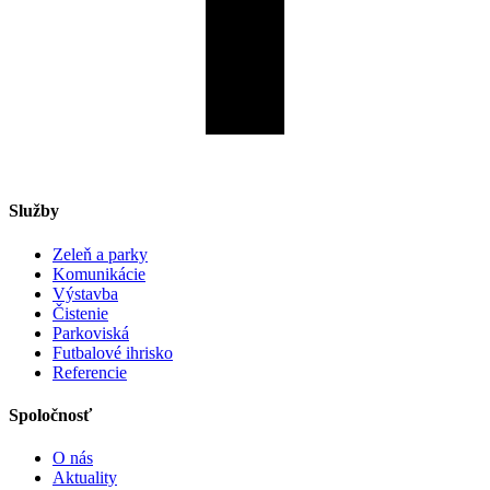
Služby
Zeleň a parky
Komunikácie
Výstavba
Čistenie
Parkoviská
Futbalové ihrisko
Referencie
Spoločnosť
O nás
Aktuality