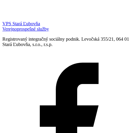
VPS Stará Ľubovňa
Verejnoprospešné služby
Registrovaný integračný sociálny podnik. Levočská 355/21, 064 01
Stará Ľubovňa, s.r.o., r.s.p.