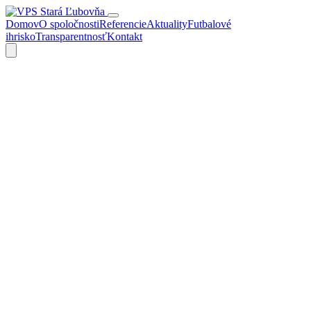
Domov
O spoločnosti
Referencie
Aktuality
Futbalové
ihrisko
Transparentnosť
Kontakt