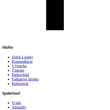
Služby
Zeleň a parky
Komunikácie
Výstavba
Čistenie
Parkoviská
Futbalové ihrisko
Referencie
Spoločnosť
O nás
Aktuality