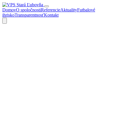
Domov
O spoločnosti
Referencie
Aktuality
Futbalové
ihrisko
Transparentnosť
Kontakt