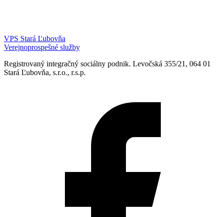
VPS Stará Ľubovňa
Verejnoprospešné služby
Registrovaný integračný sociálny podnik. Levočská 355/21, 064 01
Stará Ľubovňa, s.r.o., r.s.p.