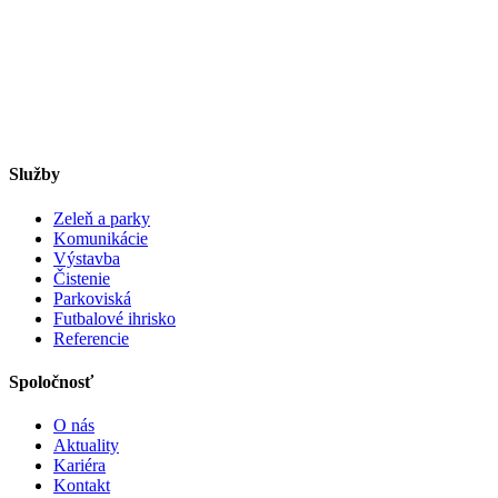
Služby
Zeleň a parky
Komunikácie
Výstavba
Čistenie
Parkoviská
Futbalové ihrisko
Referencie
Spoločnosť
O nás
Aktuality
Kariéra
Kontakt