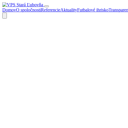
Domov
O spoločnosti
Referencie
Aktuality
Futbalové ihrisko
Transpare