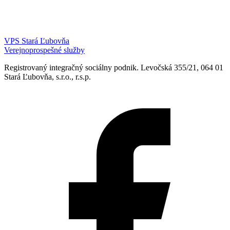
VPS Stará Ľubovňa
Verejnoprospešné služby
Registrovaný integračný sociálny podnik. Levočská 355/21, 064 01
Stará Ľubovňa, s.r.o., r.s.p.