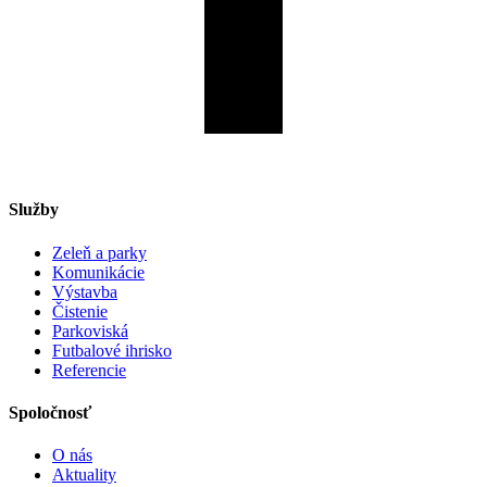
Služby
Zeleň a parky
Komunikácie
Výstavba
Čistenie
Parkoviská
Futbalové ihrisko
Referencie
Spoločnosť
O nás
Aktuality