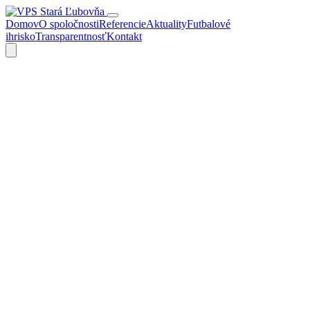
Domov
O spoločnosti
Referencie
Aktuality
Futbalové
ihrisko
Transparentnosť
Kontakt