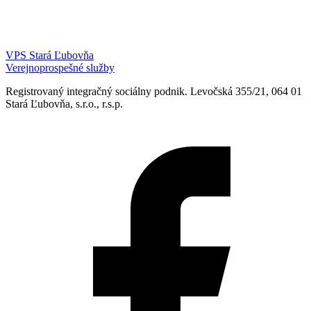
VPS Stará Ľubovňa
Verejnoprospešné služby
Registrovaný integračný sociálny podnik. Levočská 355/21, 064 01
Stará Ľubovňa, s.r.o., r.s.p.