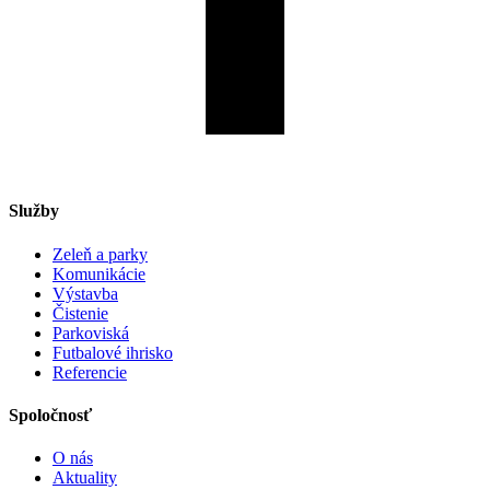
Služby
Zeleň a parky
Komunikácie
Výstavba
Čistenie
Parkoviská
Futbalové ihrisko
Referencie
Spoločnosť
O nás
Aktuality