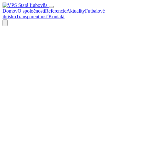
Domov
O spoločnosti
Referencie
Aktuality
Futbalové
ihrisko
Transparentnosť
Kontakt