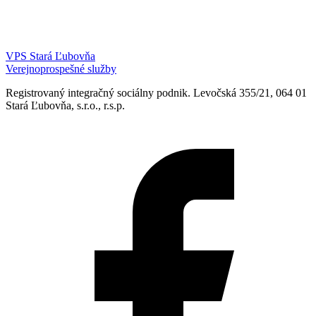
VPS Stará Ľubovňa
Verejnoprospešné služby
Registrovaný integračný sociálny podnik. Levočská 355/21, 064 01
Stará Ľubovňa, s.r.o., r.s.p.