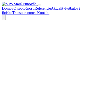
Domov
O spoločnosti
Referencie
Aktuality
Futbalové
ihrisko
Transparentnosť
Kontakt