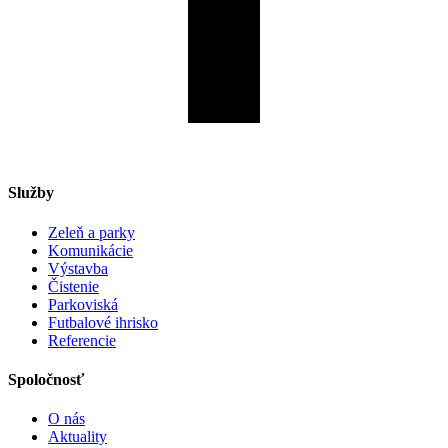
Služby
Zeleň a parky
Komunikácie
Výstavba
Čistenie
Parkoviská
Futbalové ihrisko
Referencie
Spoločnosť
O nás
Aktuality