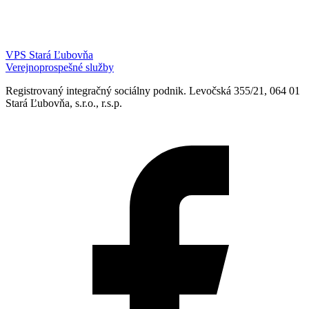
VPS Stará Ľubovňa
Verejnoprospešné služby
Registrovaný integračný sociálny podnik. Levočská 355/21, 064 01
Stará Ľubovňa, s.r.o., r.s.p.