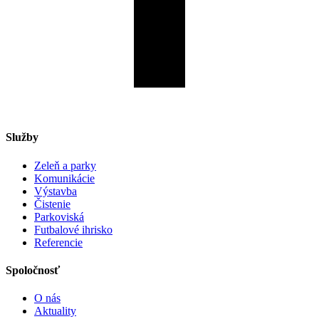
Služby
Zeleň a parky
Komunikácie
Výstavba
Čistenie
Parkoviská
Futbalové ihrisko
Referencie
Spoločnosť
O nás
Aktuality