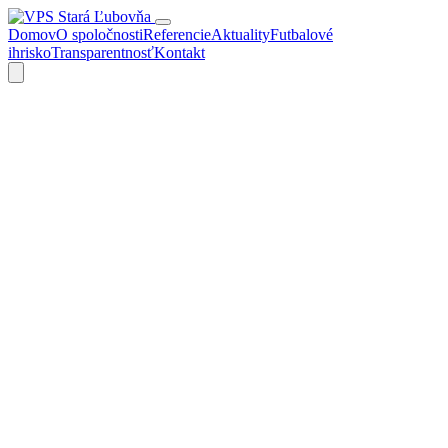
Domov
O spoločnosti
Referencie
Aktuality
Futbalové
ihrisko
Transparentnosť
Kontakt