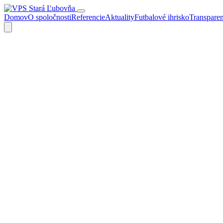
Domov
O spoločnosti
Referencie
Aktuality
Futbalové ihrisko
Transpare