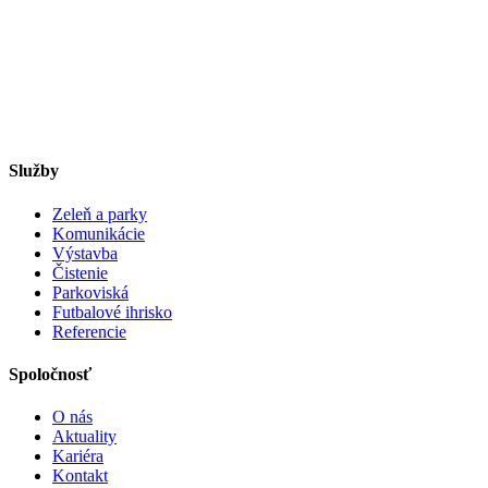
Služby
Zeleň a parky
Komunikácie
Výstavba
Čistenie
Parkoviská
Futbalové ihrisko
Referencie
Spoločnosť
O nás
Aktuality
Kariéra
Kontakt