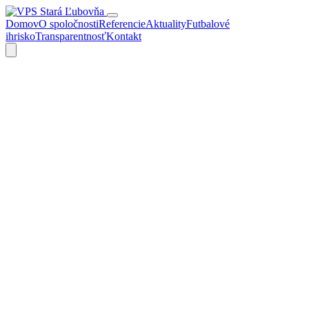
Domov
O spoločnosti
Referencie
Aktuality
Futbalové
ihrisko
Transparentnosť
Kontakt