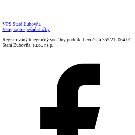
VPS Stará Ľubovňa
Verejnoprospešné služby
Registrovaný integračný sociálny podnik. Levočská 355/21, 064 01
Stará Ľubovňa, s.r.o., r.s.p.