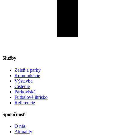
Služby
Zeleň a parky
Komunikácie
Výstavba
Čistenie
Parkoviská
Futbalové ihrisko
Referencie
Spoločnosť
O nás
Aktuality