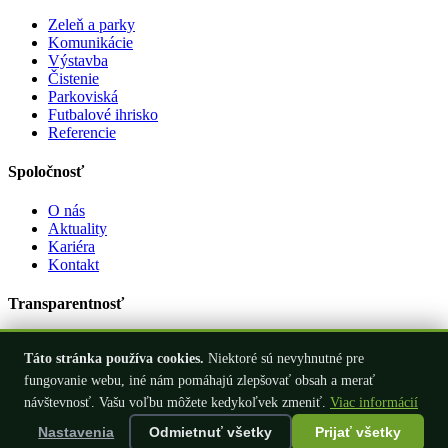
Zeleň a parky
Komunikácie
Výstavba
Čistenie
Parkoviská
Futbalové ihrisko
Referencie
Spoločnosť
O nás
Aktuality
Kariéra
Kontakt
Transparentnosť
Dokumenty
Táto stránka používa cookies.
Niektoré sú nevyhnutné pre
Zmluvy
Objednávky
fungovanie webu, iné nám pomáhajú zlepšovať obsah a merať
Faktúry
návštevnosť. Vašu voľbu môžete kedykoľvek zmeniť.
Viac informácií
© 2026 Verejnoprospešné služby Stará Ľubovňa, s.r.o., r.s.p. Všetky
Nastavenia
Odmietnuť všetky
Prijať všetky