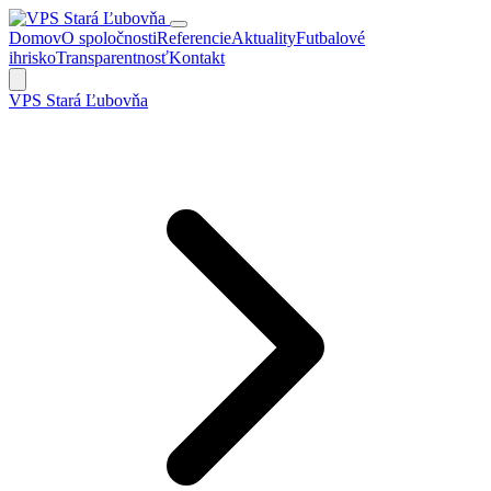
Domov
O spoločnosti
Referencie
Aktuality
Futbalové
ihrisko
Transparentnosť
Kontakt
VPS Stará Ľubovňa