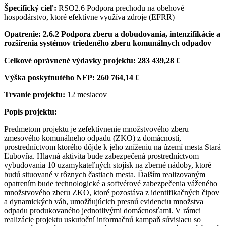
Špecifický cieľ:
RSO2.6 Podpora prechodu na obehové
hospodárstvo, ktoré efektívne využíva zdroje (EFRR)
Opatrenie: 2.6.2
Podpora zberu a dobudovania, intenzifikácie a
rozšírenia systémov triedeného zberu komunálnych odpadov
Celkové oprávnené výdavky projektu:
283 439,28 €
Výška poskytnutého NFP:
260 764,14 €
Trvanie projektu:
12 mesiacov
Popis projektu:
Predmetom projektu je zefektívnenie množstvového zberu
zmesového komunálneho odpadu (ZKO) z domácností,
prostredníctvom ktorého dôjde k jeho zníženiu na území mesta Stará
Ľubovňa. Hlavná aktivita bude zabezpečená prostredníctvom
vybudovania 10 uzamykateľných stojísk na zberné nádoby, ktoré
budú situované v rôznych častiach mesta. Ďalším realizovaným
opatrením bude technologické a softvérové zabezpečenia váženého
množstvového zberu ZKO, ktoré pozostáva z identifikačných čipov
a dynamických váh, umožňujúcich presnú evidenciu množstva
odpadu produkovaného jednotlivými domácnosťami. V rámci
realizácie projektu uskutoční informačnú kampaň súvisiacu so