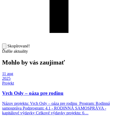
Skopírované!
Ďalšie aktuality
Mohlo by vás zaujímať
11
aug
2025
Projekt
Vrch Osly – oáza pre rodinu
Názov projektu: Vrch Osly – oáza pre rodinu Program: Rodinná
samospráva Podprogram: 4.1 - RODINNÁ SAMOSPRÁVA -
kapitálové výdavky Celkové výdavky projektu: 6…