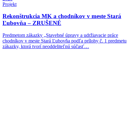
Projekt
Rekonštrukcia MK a chodníkov v meste Stará
Ľubovňa – ZRUŠENÉ
Predmetom zákazky „Stavebné úpravy a udržiavacie práce
chodníkov v meste Stará Ľubovňa podľa prílohy č. 1 predmetu
zákazky, ktorá tvorí neoddeliteľnú súčasť…