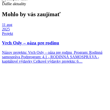
Ďalšie aktuality
Mohlo by vás zaujímať
11
aug
2025
Projekt
Vrch Osly – oáza pre rodinu
Názov projektu: Vrch Osly – oáza pre rodinu Program: Rodinná
samospráva Podprogram: 4.1 - RODINNÁ SAMOSPRÁVA -
kapitálové výdavky Celkové výdavky projektu: 6…