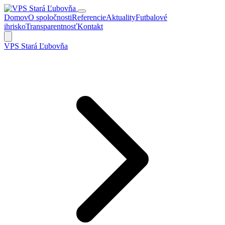
Domov
O spoločnosti
Referencie
Aktuality
Futbalové
ihrisko
Transparentnosť
Kontakt
VPS Stará Ľubovňa