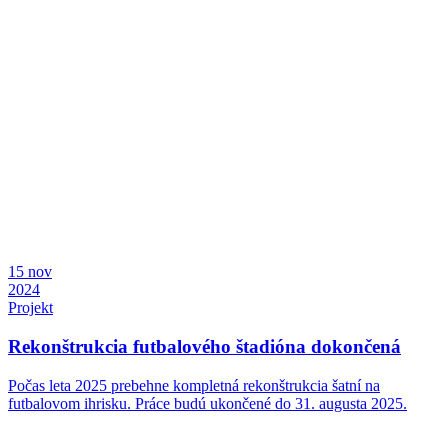
15
nov
2024
Projekt
Rekonštrukcia futbalového štadióna dokončená
Počas leta 2025 prebehne kompletná rekonštrukcia šatní na
futbalovom ihrisku. Práce budú ukončené do 31. augusta 2025.