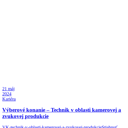
21
máj
2024
Kariéra
Výberové konanie – Technik v oblasti kamerovej a
zvukovej produkcie
VK-technik-v-oblasti-kamerovej-a-zvukovej-produkcieStiahnuť