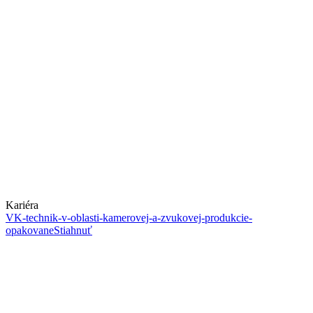
Kariéra
VK-technik-v-oblasti-kamerovej-a-zvukovej-produkcie-
opakovane
Stiahnuť