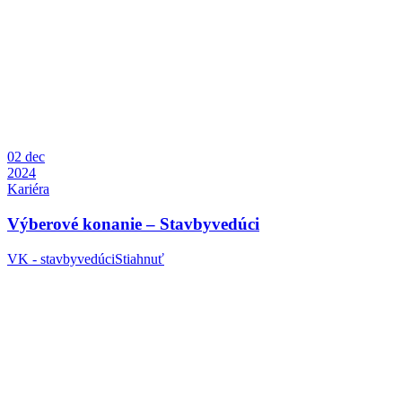
02
dec
2024
Kariéra
Výberové konanie – Stavbyvedúci
VK - stavbyvedúciStiahnuť