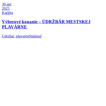
30
apr
2025
Kariéra
Výberové konanie – ÚDRŽBÁR MESTSKEJ
PLAVÁRNE
Udrzbar_plavarenStiahnuť