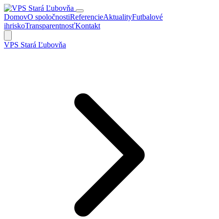
Domov
O spoločnosti
Referencie
Aktuality
Futbalové
ihrisko
Transparentnosť
Kontakt
VPS Stará Ľubovňa