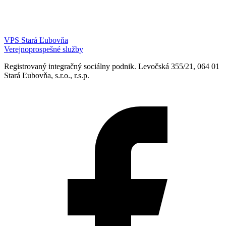
VPS Stará Ľubovňa
Verejnoprospešné služby
Registrovaný integračný sociálny podnik. Levočská 355/21, 064 01
Stará Ľubovňa, s.r.o., r.s.p.