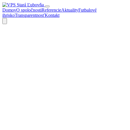
Domov
O spoločnosti
Referencie
Aktuality
Futbalové
ihrisko
Transparentnosť
Kontakt