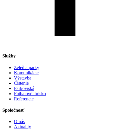
Služby
Zeleň a parky
Komunikácie
Výstavba
Čistenie
Parkoviská
Futbalové ihrisko
Referencie
Spoločnosť
O nás
Aktuality