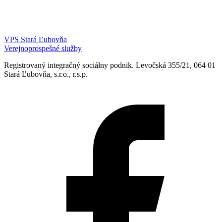
VPS Stará Ľubovňa
Verejnoprospešné služby
Registrovaný integračný sociálny podnik. Levočská 355/21, 064 01
Stará Ľubovňa, s.r.o., r.s.p.