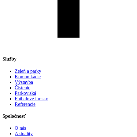
Služby
Zeleň a parky
Komunikácie
Výstavba
Čistenie
Parkoviská
Futbalové ihrisko
Referencie
Spoločnosť
O nás
Aktuality