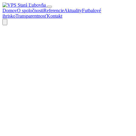
Domov
O spoločnosti
Referencie
Aktuality
Futbalové
ihrisko
Transparentnosť
Kontakt