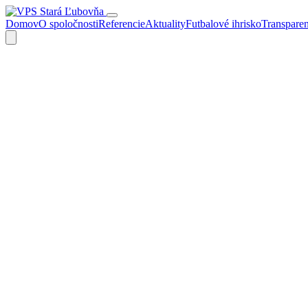
Domov
O spoločnosti
Referencie
Aktuality
Futbalové ihrisko
Transpare