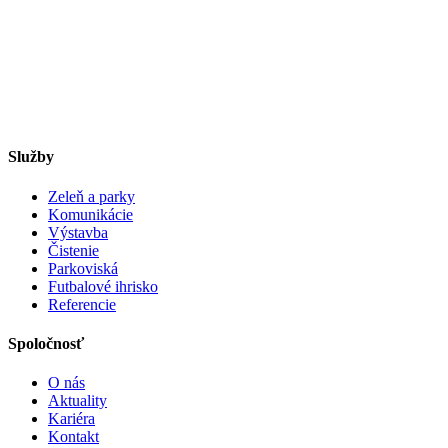
Služby
Zeleň a parky
Komunikácie
Výstavba
Čistenie
Parkoviská
Futbalové ihrisko
Referencie
Spoločnosť
O nás
Aktuality
Kariéra
Kontakt