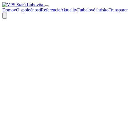
Domov
O spoločnosti
Referencie
Aktuality
Futbalové ihrisko
Transpare