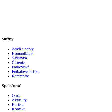
Služby
Zeleň a parky
Komunikácie
Výstavba
Čistenie
Parkoviská
Futbalové ihrisko
Referencie
Spoločnosť
O nás
Aktuality
Kariéra
Kontakt