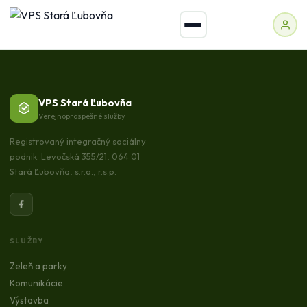
VPS Stará Ľubovňa
Verejnoprospešné služby
Registrovaný integračný sociálny
podnik. Levočská 355/21, 064 01
Stará Ľubovňa, s.r.o., r.s.p.
SLUŽBY
Zeleň a parky
Komunikácie
Výstavba