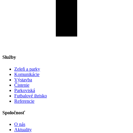
Služby
Zeleň a parky
Komunikácie
Výstavba
Čistenie
Parkoviská
Futbalové ihrisko
Referencie
Spoločnosť
O nás
Aktuality