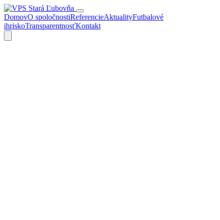
Domov
O spoločnosti
Referencie
Aktuality
Futbalové
ihrisko
Transparentnosť
Kontakt