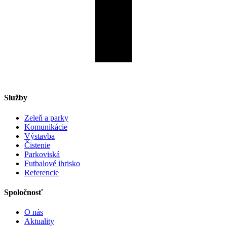
Služby
Zeleň a parky
Komunikácie
Výstavba
Čistenie
Parkoviská
Futbalové ihrisko
Referencie
Spoločnosť
O nás
Aktuality