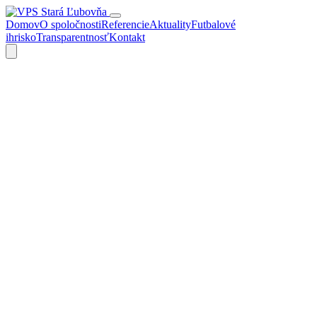
Domov
O spoločnosti
Referencie
Aktuality
Futbalové
ihrisko
Transparentnosť
Kontakt