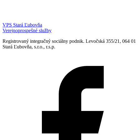
VPS Stará Ľubovňa
Verejnoprospešné služby
Registrovaný integračný sociálny podnik. Levočská 355/21, 064 01
Stará Ľubovňa, s.r.o., r.s.p.