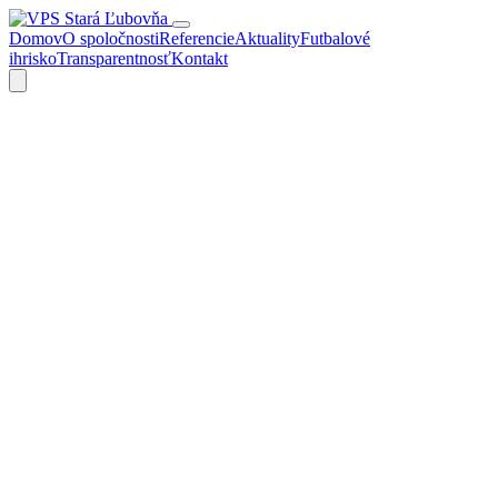
Domov
O spoločnosti
Referencie
Aktuality
Futbalové
ihrisko
Transparentnosť
Kontakt