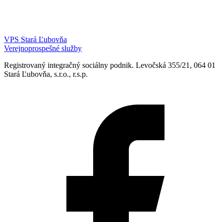
VPS Stará Ľubovňa
Verejnoprospešné služby
Registrovaný integračný sociálny podnik. Levočská 355/21, 064 01
Stará Ľubovňa, s.r.o., r.s.p.