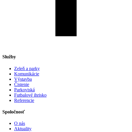
Služby
Zeleň a parky
Komunikácie
Výstavba
Čistenie
Parkoviská
Futbalové ihrisko
Referencie
Spoločnosť
O nás
Aktuality