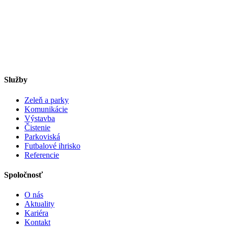
Služby
Zeleň a parky
Komunikácie
Výstavba
Čistenie
Parkoviská
Futbalové ihrisko
Referencie
Spoločnosť
O nás
Aktuality
Kariéra
Kontakt