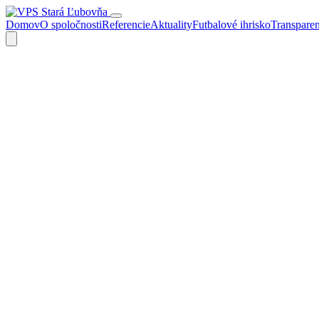
Domov
O spoločnosti
Referencie
Aktuality
Futbalové ihrisko
Transpare