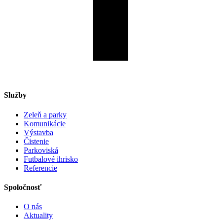
Služby
Zeleň a parky
Komunikácie
Výstavba
Čistenie
Parkoviská
Futbalové ihrisko
Referencie
Spoločnosť
O nás
Aktuality