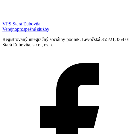
VPS Stará Ľubovňa
Verejnoprospešné služby
Registrovaný integračný sociálny podnik. Levočská 355/21, 064 01
Stará Ľubovňa, s.r.o., r.s.p.