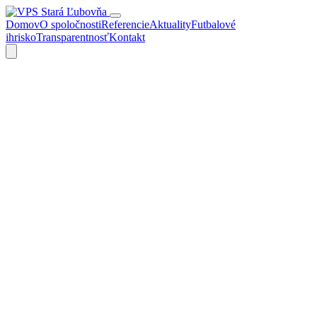
Domov
O spoločnosti
Referencie
Aktuality
Futbalové
ihrisko
Transparentnosť
Kontakt