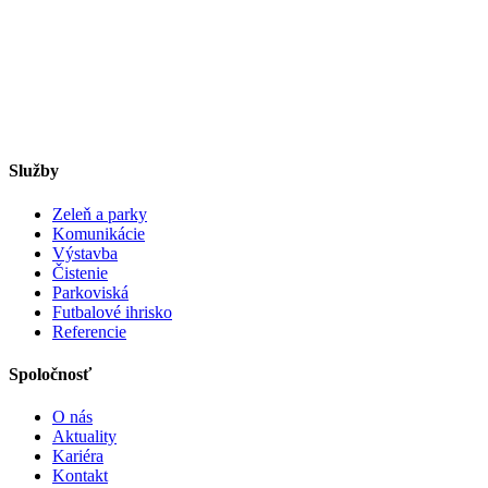
Služby
Zeleň a parky
Komunikácie
Výstavba
Čistenie
Parkoviská
Futbalové ihrisko
Referencie
Spoločnosť
O nás
Aktuality
Kariéra
Kontakt