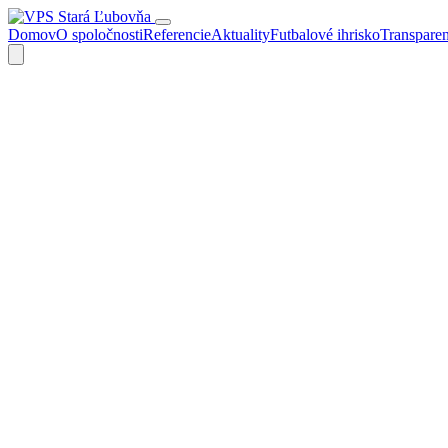
Domov
O spoločnosti
Referencie
Aktuality
Futbalové ihrisko
Transpare