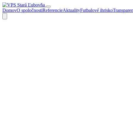
Domov
O spoločnosti
Referencie
Aktuality
Futbalové ihrisko
Transpare