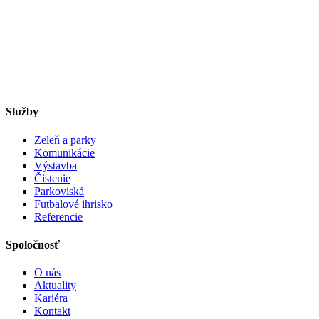
Služby
Zeleň a parky
Komunikácie
Výstavba
Čistenie
Parkoviská
Futbalové ihrisko
Referencie
Spoločnosť
O nás
Aktuality
Kariéra
Kontakt