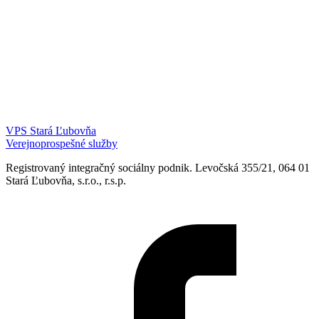
VPS Stará Ľubovňa
Verejnoprospešné služby
Registrovaný integračný sociálny podnik. Levočská 355/21, 064 01
Stará Ľubovňa, s.r.o., r.s.p.