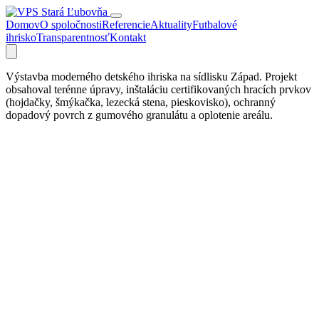
Domov
O spoločnosti
Referencie
Aktuality
Futbalové
ihrisko
Transparentnosť
Kontakt
Výstavba moderného detského ihriska na sídlisku Západ. Projekt
obsahoval terénne úpravy, inštaláciu certifikovaných hracích prvkov
(hojdačky, šmýkačka, lezecká stena, pieskovisko), ochranný
dopadový povrch z gumového granulátu a oplotenie areálu.