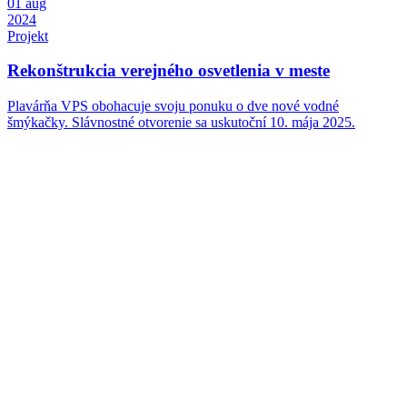
01
aug
2024
Projekt
Rekonštrukcia verejného osvetlenia v meste
Plavárňa VPS obohacuje svoju ponuku o dve nové vodné
šmýkačky. Slávnostné otvorenie sa uskutoční 10. mája 2025.