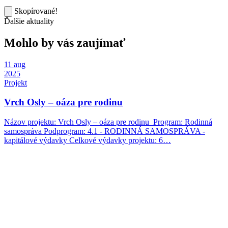
Skopírované!
Ďalšie aktuality
Mohlo by vás zaujímať
11
aug
2025
Projekt
Vrch Osly – oáza pre rodinu
Názov projektu: Vrch Osly – oáza pre rodinu Program: Rodinná
samospráva Podprogram: 4.1 - RODINNÁ SAMOSPRÁVA -
kapitálové výdavky Celkové výdavky projektu: 6…