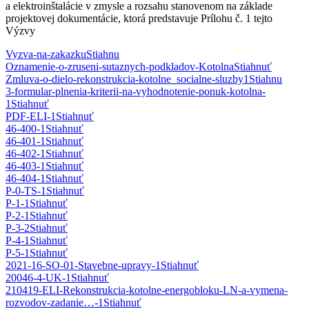
a elektroinštalácie v zmysle a rozsahu stanovenom na základe
projektovej dokumentácie, ktorá predstavuje Prílohu č. 1 tejto
Výzvy
Vyzva-na-zakazku
Stiahnu
Oznamenie-o-zruseni-sutaznych-podkladov-Kotolna
Stiahnuť
Zmluva-o-dielo-rekonstrukcia-kotolne_socialne-sluzby1
Stiahnu
3-formular-plnenia-kriterii-na-vyhodnotenie-ponuk-kotolna-
1
Stiahnuť
PDF-ELI-1
Stiahnuť
46-400-1
Stiahnuť
46-401-1
Stiahnuť
46-402-1
Stiahnuť
46-403-1
Stiahnuť
46-404-1
Stiahnuť
P-0-TS-1
Stiahnuť
P-1-1
Stiahnuť
P-2-1
Stiahnuť
P-3-2
Stiahnuť
P-4-1
Stiahnuť
P-5-1
Stiahnuť
2021-16-SO-01-Stavebne-upravy-1
Stiahnuť
20046-4-UK-1
Stiahnuť
210419-ELI-Rekonstrukcia-kotolne-energobloku-LN-a-vymena-
rozvodov-zadanie…-1
Stiahnuť