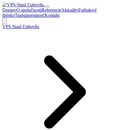
Domov
O spoločnosti
Referencie
Aktuality
Futbalové
ihrisko
Transparentnosť
Kontakt
VPS Stará Ľubovňa